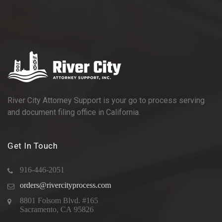
River City Attorney Support is your go to process serving
and document filing office in California.
Get In Touch
916-446-2051
orders@rivercityprocess.com
8801 Folsom Blvd. #165
Sacramento, CA 95826